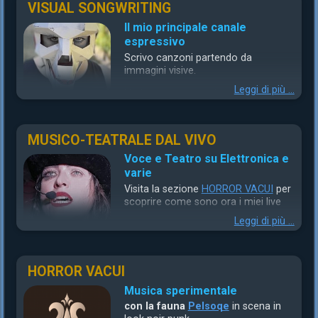
VISUAL SONGWRITING
Il mio principale canale
espressivo
Scrivo canzoni partendo da
immagini visive.
Leggi di più ...
Ho bisogno di visualizzare le
emozioni che scelgo di voler
comunicare prima di iniziare a scrivere una canzone. Solo
dopo aver chiara una visione d’insieme inizio la stesura di
MUSICO-TEATRALE DAL VIVO
un brano. Una volta scritta la canzone o studiato il
riadattamento, procedo con la registrazione ed
Voce e Teatro su Elettronica e
arrangiamento, per poi passare allo sviluppo del videoclip
varie
musicale abbinato, che ha concepito esso stesso la
Visita la sezione
HORROR VACUI
per
canzone.
scoprire come sono ora
i miei live
Guarda i miei visual songwrote sul mio canale
Leggi di più ...
YouTube.
Sono tutti firmati
MEDLAR PRODUCTION
, che è il mio
nome da videomaker.
HORROR VACUI
Musica sperimentale
con la fauna
Pelsoqe
in scena in