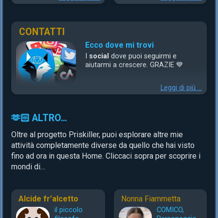
videoclip demo di ottima
nei miei live l’ho sempre
qualità immagine e
utilizzata per sensibilizzare a
playback
, a costi molto
quello che può essere il
CONTATTI
contenuti rispetto al vasto
mondo interiore di una
mercato del videomusic.
Ecco dove mi trovi
persona lacerata dall’amore
stesso e dalle vicissitudini
I
social
dove puoi seguirmi e
della vita.
aiutarmi a crescere.
GRAZIE 💙
in particolare, nell’ultimo live
a InsaniaFest questa mia
Leggi di più ...
cover è stata molto
apprezzata perché è arrivato
dritto al cuore il messaggio
🫶🏻 ALTRO…
che nonostante tutto, se
siamo ridotti in pezzi dalla
Oltre al progetto Priskiller, puoi esplorare altre mie
vita possiamo sempre in
ogni momento rialzarci e
attività completamente diverse da quello che hai visto
amare.
fino ad ora in questa Home. Cliccaci sopra per scoprire i
mondi di…
Sono mesi che desidero
realizzare questa video
cover, ma non si può
realizzare una video cover
Alcide fr’alcetto
Nonna Fiammetta
senza una idea chiara, nitida
e precisa.
il piccolo
COMICO,