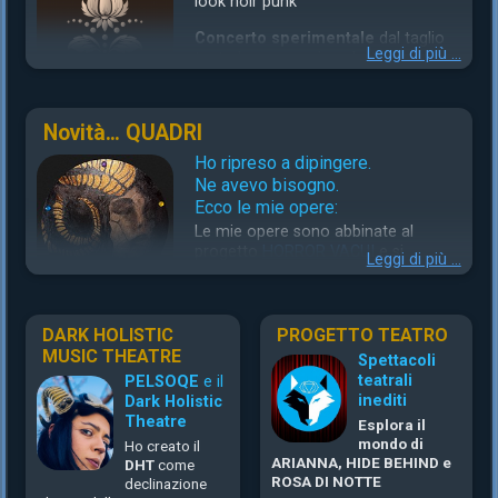
look noir punk
Concerto sperimentale
dal taglio
Leggi di più ...
teatrale con musica elettronica,
MPA 019, generatore di dissonanza,
fischietto azteco della morte, Lyra,
tamburo sciamanico, tamburo del
Novità… QUADRI
tuono, whaterphone horror, koshi chimes su sacro legno
del tuono, hulusi, ramo di cimbali, kazoo elettrico,
Ho ripreso a dipingere.
campane al quarzo, bastone della pioggia, campane della
Ne avevo bisogno.
strega, daf persiano, tamburello del mare.
Ecco le mie opere:
Le mie opere sono abbinate al
Strumentale Dark Holistic, inediti Priskiller sia in acustico
progetto
HORROR VACUI
e si
che elettronica originale e riadattamenti di brani famosi in
Leggi di più ...
relazionano al
mondo di
PELSOQE
chiave dark.
DARK HOLISTIC
PROGETTO TEATRO
MUSIC THEATRE
Spettacoli
teatrali
PELSOQE
e il
inediti
Dark Holistic
Theatre
Esplora il
mondo di
Ho creato il
ARIANNA, HIDE BEHIND e
DHT
come
ROSA DI NOTTE
declinazione