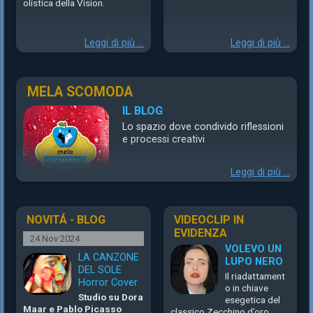
olistica della Vision.
Leggi di più ...
Leggi di più ...
MELA SCOMODA
IL BLOG
Lo spazio dove condivido riflessioni
e processi creativi
Leggi di più ...
NOVITÁ - BLOG
VIDEOCLIP IN
EVIDENZA
24 Nov 2024
VOLEVO UN
LA CANZONE
LUPO NERO
DEL SOLE
Il riadattament
Horror Cover
o in chiave
Studio su Dora
esegetica del
Maar e Pablo Picasso
classico Zecchino d’oro