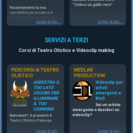
“
Volevo un gatto nero
”
Recentemente la mia
sensibilità personale si è
incontrata con la storia di
Leggi di più ...
Leggi di più ...
Dora Maar.
Contemporaneamente, è già
da svariato tempo che ho
costruito la cover de La
SERVIZI A TERZI
canzone del Sole in chiave
Horror, come la definisco,
Corsi di Teatro Olistico e Videoclip making
che poi Horror non è.
Ciò che è horror non è la mia
cover che qualcuno ha già
PERCORSI di TEATRO
MEDLAR
sentito dal vivo, ma la storia
OLISTICO
PRODUCTION
che si cela dietro questa
scelta stilistica e audace.
ADDESTRA IL
Videoclip per
TUO LATO
artisti
La canzone del sole,
OSCURO PER
emergenti a
grandissimo classico della
ILLUMINARE
Km0
nostra tradizione
IL TUO
Sei un artista
musicale
italiana. Canzone
CAMMINO
emergente e desideri un
che io per prima amo molto.
videoclip?
Benvenut*, ti presento il
Una musica allegra e
Teatro Olistico Pelsoqe
spensierata che
accompagna però un testo
Posso realizzare per te
Leggi di più ...
Leggi di più ...
dalla profonda tristezza.