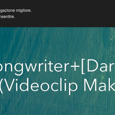
vigazione migliore.
the fighting wolves
nsentire.