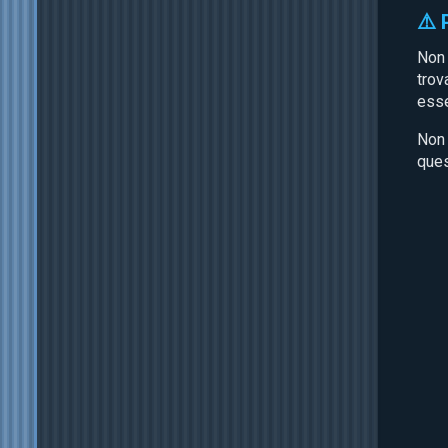
⚠️
Non 
trov
esse
Non 
ques