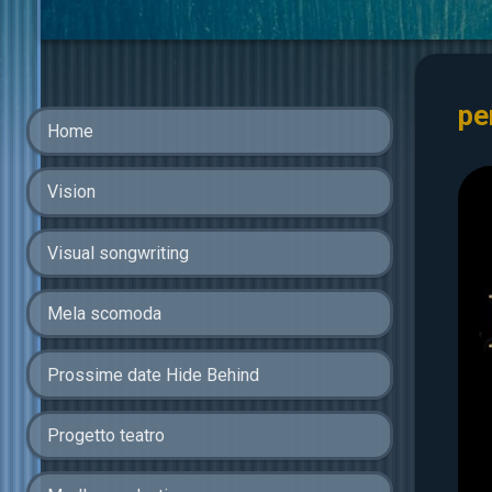
pe
Home
Vision
Visual songwriting
Mela scomoda
Prossime date Hide Behind
Progetto teatro