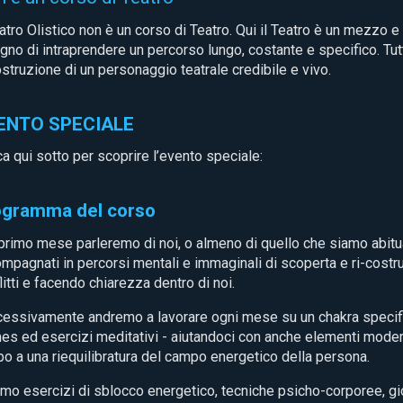
eatro Olistico non è un corso di Teatro. Qui il Teatro è un mezzo e 
gno di intraprendere un percorso lungo, costante e specifico. Tut
ostruzione di un personaggio teatrale credibile e vivo.
ENTO SPECIALE
ca qui sotto per scoprire l’evento speciale:
ogramma del corso
primo mese parleremo di noi, o almeno di quello che siamo abitua
mpagnati in percorsi mentali e immaginali di scoperta e ri-costr
litti e facendo chiarezza dentro di noi.
essivamente andremo a lavorare ogni mese su un chakra specific
es ed esercizi meditativi - aiutandoci con anche elementi moderni v
o a una riequilibratura del campo energetico della persona.
mo esercizi di sblocco energetico, tecniche psicho-corporee, gi