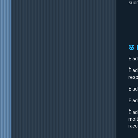
suon
🌸
È ad
È ad
resp
È ad
È ad
È ad
molt
racc