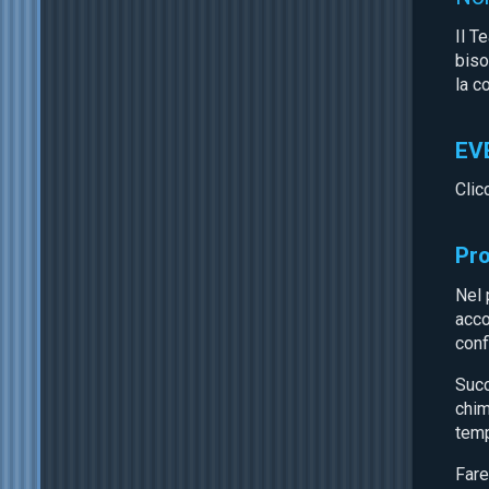
Il T
biso
la c
EV
Clic
Pr
Nel 
acco
conf
Succ
chim
temp
Fare