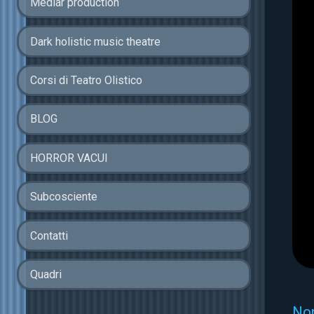
Medlar production
Dark holistic music theatre
Corsi di Teatro Olistico
BLOG
HORROR VACUI
Subcosciente
Contatti
Quadri
Non